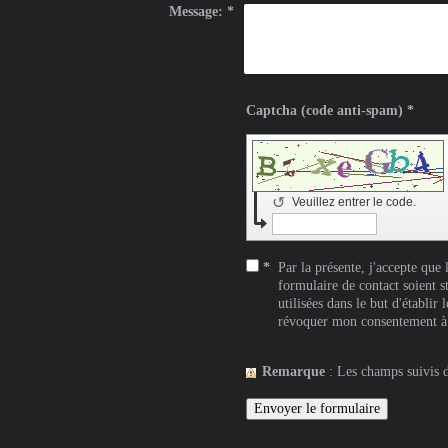
Message:
*
Captcha (code anti-spam) *
↺
Veuillez entrer le code.
*
Par la présente, j'accepte que 
formulaire de contact soient s
utilisées dans le but d'établir 
révoquer mon consentement à
Remarque
: Les champs suivis 