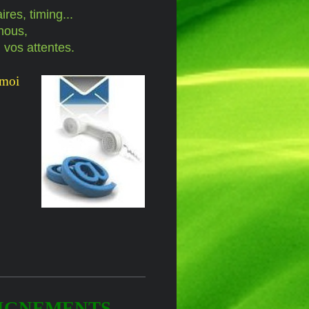
res, timing...
nous,
 vos attentes.
-moi
EIGNEMENTS