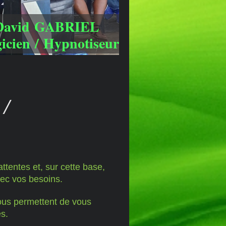
David GABRIEL
icien / Hypnotiseur
/
tentes et, sur cette base,
vec vos besoins.
ous permettent de vous
és.