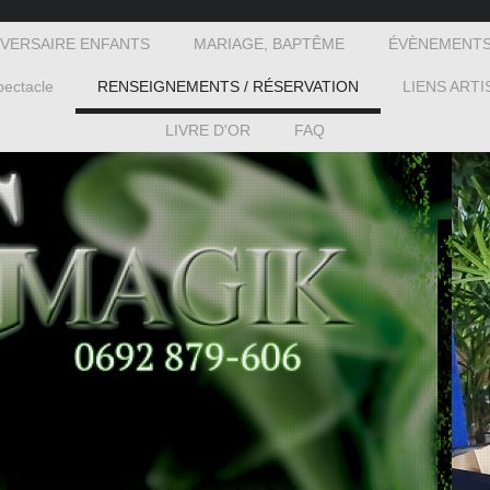
IVERSAIRE ENFANTS
MARIAGE, BAPTÊME
ÉVÈNEMENTS
ectacle
RENSEIGNEMENTS / RÉSERVATION
LIENS ARTI
LIVRE D'OR
FAQ