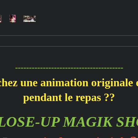
---------------------------------------
hez une animation originale 
pendant le repas ??
CLOSE-UP MAGIK SHO