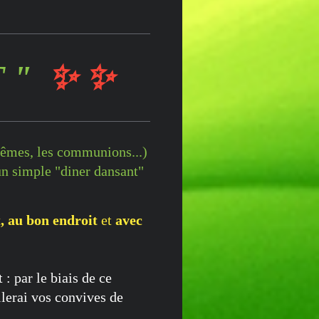
T "
✨ ✨
têmes, les communions...)
un simple "diner dansant"
,
au bon endroit
et
avec
: par le biais de ce
llerai vos convives de