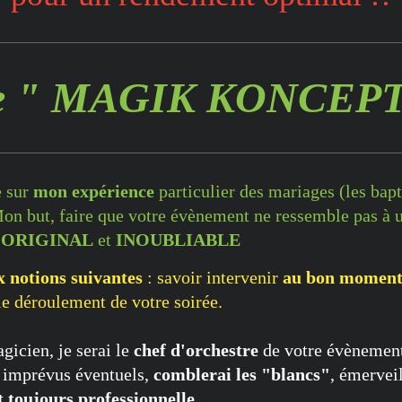
e " MAGIK KONCEP
e sur
mon expérience
particulier des mariages (les bap
Mon but, faire que votre évènement ne ressemble pas à 
 ORIGINAL
et
INOUBLIABLE
x notions suivantes
: savoir intervenir
au bon moment
le déroulement de votre soirée.
gicien, je serai le
chef d'orchestre
de votre évènement 
es imprévus éventuels,
comblerai les "blancs"
, émervei
et toujours professionnelle
.