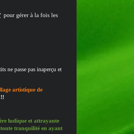
"
pour gérer à la fois les
tits ne passe pas inaperçu et
age artistique de
!!!
ère ludique et attrayante
 toute tranquilité en ayant