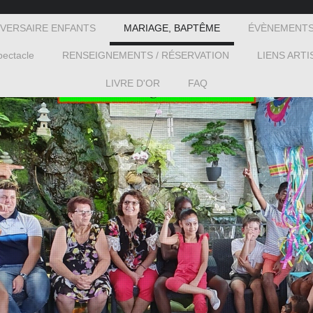
IVERSAIRE ENFANTS
MARIAGE, BAPTÊME
ÉVÈNEMENTS
ectacle
RENSEIGNEMENTS / RÉSERVATION
LIENS ARTI
LIVRE D'OR
FAQ