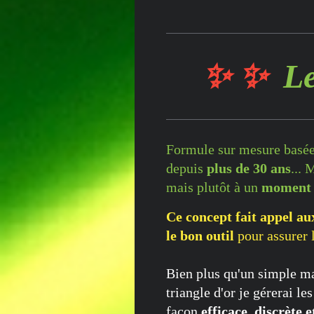
✨ ✨
L
Formule sur mesure
basé
depuis
plus de 30 ans
... 
mais plutôt à un
moment
Ce concept fait appel au
le bon outil
pour assurer 
Bien plus qu'un simple ma
triangle d'or je gérerai l
façon
efficace, discrète 