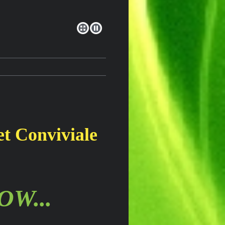
et Conviviale
W...