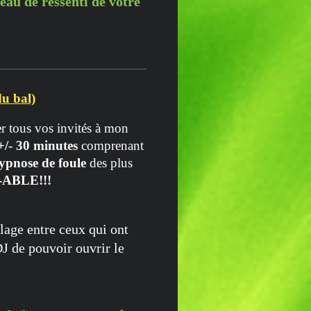
veau de ressenti de votre
du bal)
er tous vos invités à mon
+/- 30 minutes
comprenant
ypnose de foule
des plus
-ABLE!!!
age entre ceux qui ont
DJ de pouvoir ouvrir le