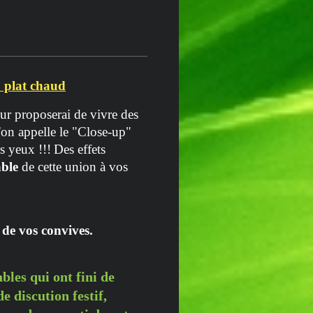
u plat chaud
leur proposerai de vivre des
l'on appelle le "Close-up"
s yeux !!!
Des effets
able
de cette union à vos
 de vos convives.
ables qui ont fini de
e discution festif,