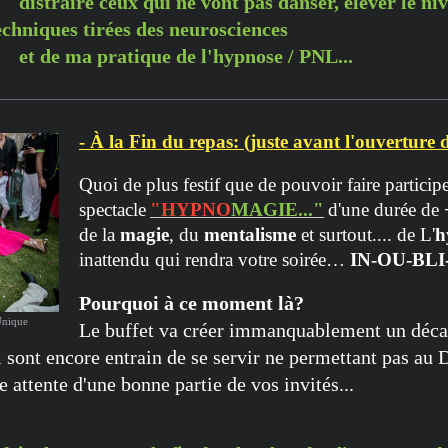
distraire ceux qui ne vont pas danser, élever le ni
chniques tirées des neurosciences
que de l'hypnose / PNL...
- À la Fin du repas: (juste avant l'ouverture 
Quoi de plus festif que de pouvoir faire particip
spectacle
"HYPNO
MAGIE..."
d'une durée de
de la
magie
, du
mentalisme
et surtout.... de L'
h
inattendu qui rendra votre soirée…
IN-OU-BLI
Pourquoi à ce moment là?
Unique
Le buffet va créer immanquablement un décal
 sont encore entrain de se servir ne permettant pas au 
e attente d'une bonne partie de vos invités...