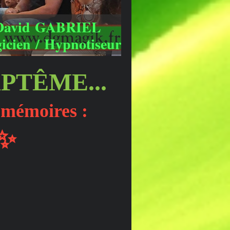
David GABRIEL
icien / Hypnotiseur
PTÊME...
n mémoires :
✨