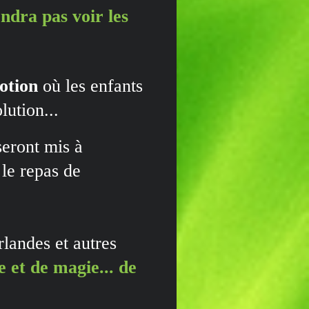
endra pas voir les
otion
où les enfants
lution...
eront mis à
 le repas de
landes et autres
 et de magie... de