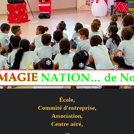
École,
Commité d'entreprise,
Association,
Centre aéré,
...