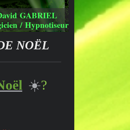
David GABRIEL
icien / Hypnotiseur
DE NOËL
Noël
☀️
?