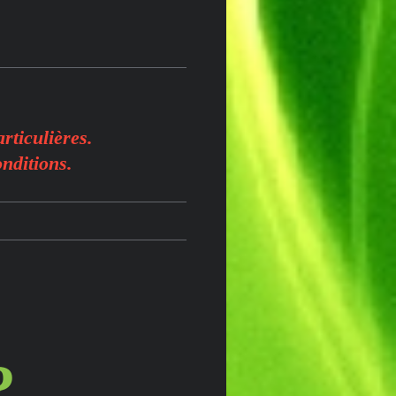
rticulières.
nditions.
?