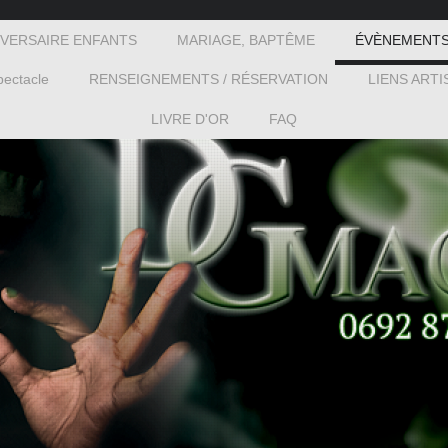
IVERSAIRE ENFANTS
MARIAGE, BAPTÊME
ÉVÈNEMENTS
ectacle
RENSEIGNEMENTS / RÉSERVATION
LIENS ARTI
LIVRE D'OR
FAQ