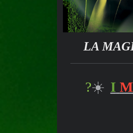
LA MAGIE
?
☀️
I
M