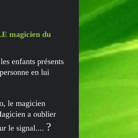
LE magicien du
 les enfants présents
n personne en lui
io, le magicien
Magicien a oublier
?
r le signal....